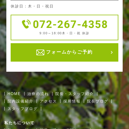
休診日：木・日・祝日
9:00～18:00
木・日・祝 休診
フォームからご予約
HOME
治療の流れ
院長・スタッフ紹介
院内設備紹介
アクセス
採用情報
院長ブログ
スタッフブログ
私たちについて