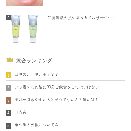
知覚過敏の強い味方🌟メルサージ･･･
5
総合ランキング
口臭の元「臭い玉」？？
1
フッ素をした後に30分ご飲食をしてはいけない･･･
2
風邪を引きやすい人とそうでない人の違いは？
3
口内炎
4
永久歯の欠損について🦷
5