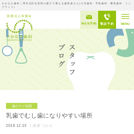
さかなか歯科｜堺市北区北花田の親子で通える歯医者さん(小児歯科・予防歯科・審美歯科・イン
プラント)
WEB予約
電話予約
MENU
歯のマメ知識
乳歯でむし歯になりやすい場所
2018.12.23
渡邊 つかさ