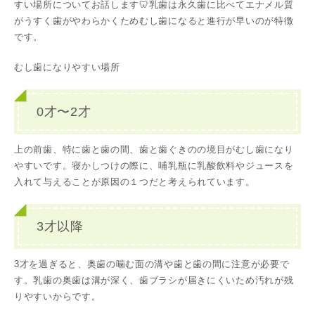
すい場所についてお話します🦷乳歯は永久歯に比べてエナメル質
がうすく歯がやわらかくためむし歯になると進行が早いのが特徴
です。
むし歯になりやすい場所
0才〜2才
上の前歯、特に歯と歯の間、歯と歯ぐきのの境目がむし歯になり
やすいです。寝かしつけの際に、哺乳瓶に乳酸飲料やジュースを
入れて与えることが原因の１つだと考えられています。
3才以降
3才を過ぎると、奥歯の噛む面の溝や歯と歯の間に注意が必要で
す。乳歯の奥歯は溝が深く、歯ブラシが届きにくいため汚れが残
りやすいからです。