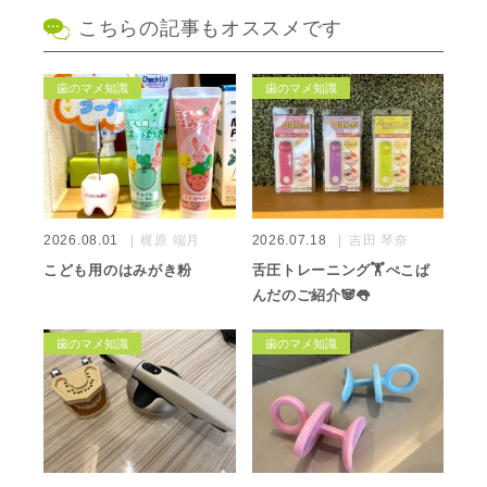
こちらの記事もオススメです
歯のマメ知識
歯のマメ知識
2026.08.01
梶原 端月
2026.07.18
吉田 琴奈
こども用のはみがき粉
舌圧トレーニング🏋️ぺこぱ
んだのご紹介🐼👅
歯のマメ知識
歯のマメ知識