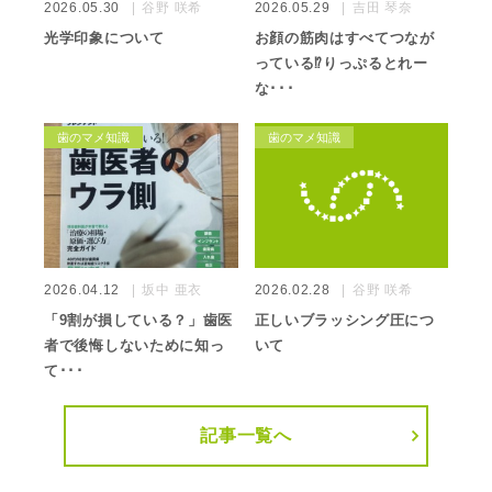
2026.05.30
谷野 咲希
2026.05.29
吉田 琴奈
光学印象について
お顔の筋肉はすべてつなが
っている⁉️りっぷるとれー
な･･･
歯のマメ知識
歯のマメ知識
2026.04.12
坂中 亜衣
2026.02.28
谷野 咲希
「9割が損している？」歯医
正しいブラッシング圧につ
者で後悔しないために知っ
いて
て･･･
記事一覧へ