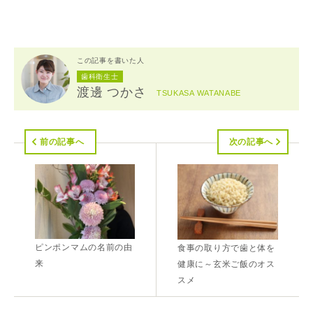
この記事を書いた人
歯科衛生士
渡邊 つかさ
TSUKASA WATANABE
前の記事へ
次の記事へ
ピンポンマムの名前の由
食事の取り方で歯と体を
来
健康に～玄米ご飯のオス
スメ