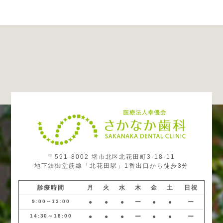
〒591-8002 堺市北区北花田町3-18-11
地下鉄御堂筋線「北花田駅」1番出口から徒歩3分
診療時間
月
火
水
木
金
土
日祝
9:00～13:00
●
●
●
ー
●
●
ー
14:30～18:00
●
●
●
ー
●
●
ー