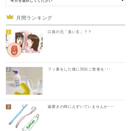
月間ランキング
口臭の元「臭い玉」？？
1
フッ素をした後に30分ご飲食を･･･
2
歯磨きの時にえずいていませんか･･･
3