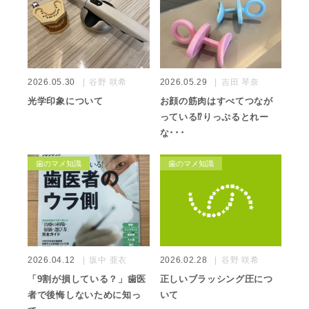
2026.05.30
谷野 咲希
2026.05.29
吉田 琴奈
光学印象について
お顔の筋肉はすべてつなが
っている⁉️りっぷるとれー
な･･･
歯のマメ知識
歯のマメ知識
2026.04.12
坂中 亜衣
2026.02.28
谷野 咲希
「9割が損している？」歯医
正しいブラッシング圧につ
者で後悔しないために知っ
いて