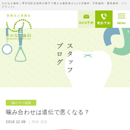
さかなか歯科｜堺市北区北花田の親子で通える歯医者さん(小児歯科・予防歯科・審美歯科・イン
プラント)
WEB予約
電話予約
MENU
歯のマメ知識
噛み合わせは遺伝で悪くなる？
2018.12.09
岡林 美有