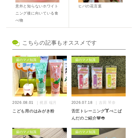
意外と知らないホワイト
ヒバの花言葉
ニング後に向いている食
べ物
こちらの記事もオススメです
歯のマメ知識
歯のマメ知識
2026.08.01
梶原 端月
2026.07.18
吉田 琴奈
こども用のはみがき粉
舌圧トレーニング🏋️ぺこぱ
んだのご紹介🐼👅
歯のマメ知識
歯のマメ知識