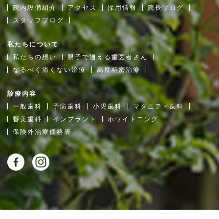
院内設備紹介
アクセス
採用情報
院長ブログ
スタッフブログ
私たちについて
私たちの想い
親子で通える歯医者さん
なるべく痛くない治療
高度精密治療
診療内容
一般歯科
予防歯科
小児歯科
マタニティ歯科
審美歯科
インプラント
ホワイトニング
保険外治療価格表