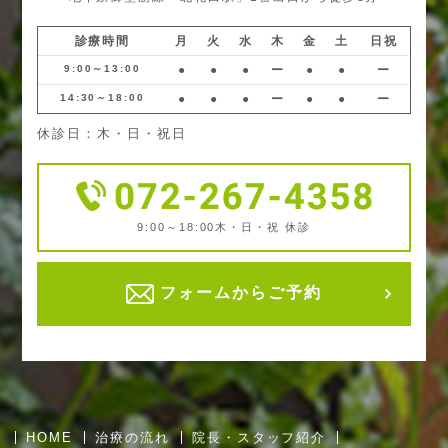
診療時間
月
火
水
木
金
土
日祝
9:00～13:00
●
●
●
ー
●
●
ー
14:30～18:00
●
●
●
ー
●
●
ー
休診日：木・日・祝日
9:00～18:00
木・日・祝 休診
フォームからご予約
HOME
治療の流れ
院長・スタッフ紹介