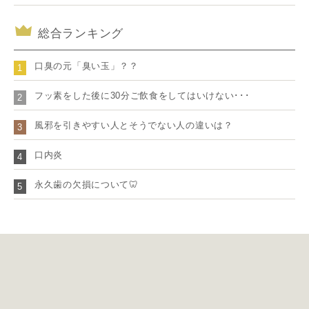
総合ランキング
口臭の元「臭い玉」？？
1
フッ素をした後に30分ご飲食をしてはいけない･･･
2
風邪を引きやすい人とそうでない人の違いは？
3
口内炎
4
永久歯の欠損について🦷
5