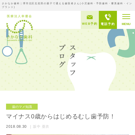
さかなか歯科｜堺市北区北花田の親子で通える歯医者さん(小児歯科・予防歯科・審美歯科・イン
プラント)
WEB予約
電話予約
MENU
歯のマメ知識
マイナス0歳からはじめるむし歯予防！
2018.08.30
坂中 亜衣