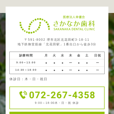
〒591-8002 堺市北区北花田町3-18-11
地下鉄御堂筋線「北花田駅」1番出口から徒歩3分
診療時間
月
火
水
木
金
土
日祝
9:00～13:00
●
●
●
ー
●
●
ー
14:30～18:00
●
●
●
ー
●
●
ー
休診日：木・日・祝日
9:00～18:00
木・日・祝 休診