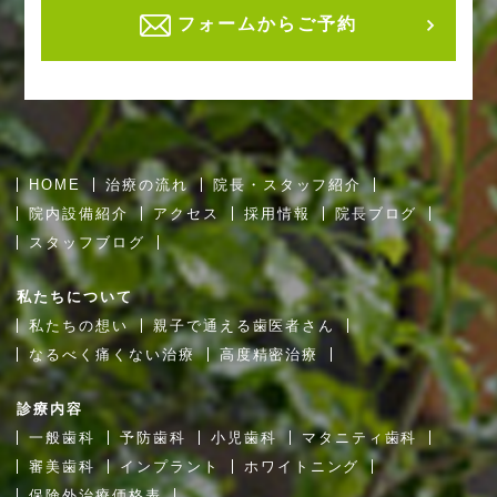
フォームからご予約
HOME
治療の流れ
院長・スタッフ紹介
院内設備紹介
アクセス
採用情報
院長ブログ
スタッフブログ
私たちについて
私たちの想い
親子で通える歯医者さん
なるべく痛くない治療
高度精密治療
診療内容
一般歯科
予防歯科
小児歯科
マタニティ歯科
審美歯科
インプラント
ホワイトニング
保険外治療価格表