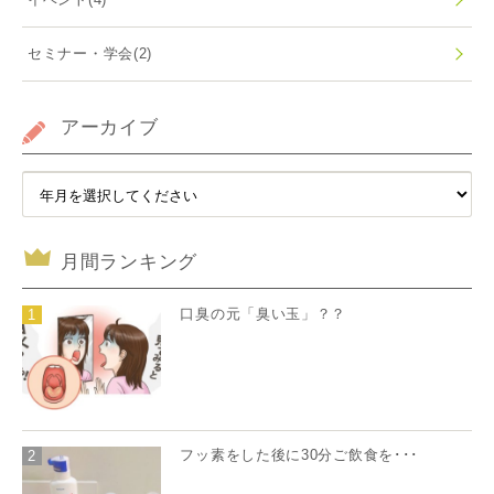
セミナー・学会
(2)
アーカイブ
月間ランキング
口臭の元「臭い玉」？？
1
フッ素をした後に30分ご飲食を･･･
2