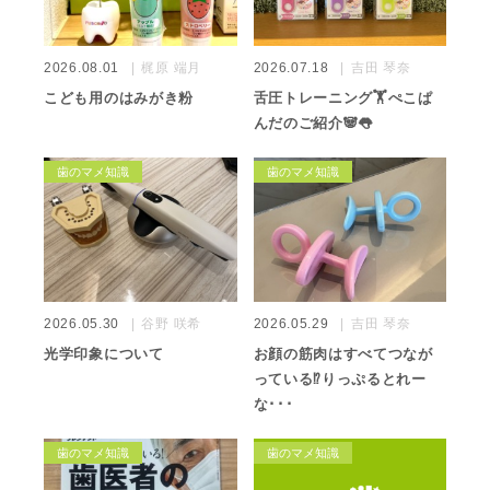
2026.08.01
梶原 端月
2026.07.18
吉田 琴奈
こども用のはみがき粉
舌圧トレーニング🏋️ぺこぱ
んだのご紹介🐼👅
歯のマメ知識
歯のマメ知識
2026.05.30
谷野 咲希
2026.05.29
吉田 琴奈
光学印象について
お顔の筋肉はすべてつなが
っている⁉️りっぷるとれー
な･･･
歯のマメ知識
歯のマメ知識