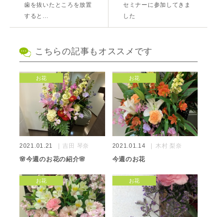
歯を抜いたところを放置
セミナーに参加してきま
すると...
した
こちらの記事もオススメです
お花
お花
2021.01.21
吉田 琴奈
2021.01.14
木村 梨奈
🌸今週のお花の紹介🌸
今週のお花
お花
お花