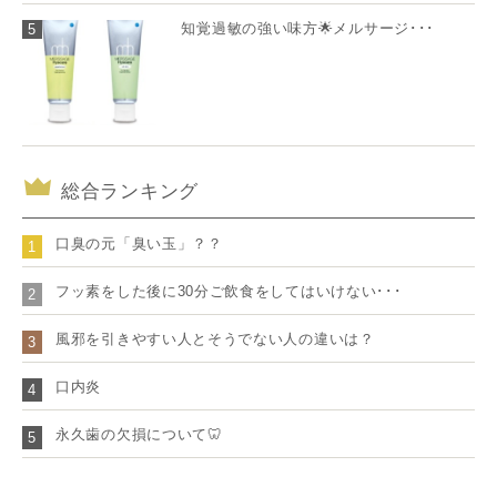
知覚過敏の強い味方🌟メルサージ･･･
5
総合ランキング
口臭の元「臭い玉」？？
1
フッ素をした後に30分ご飲食をしてはいけない･･･
2
風邪を引きやすい人とそうでない人の違いは？
3
口内炎
4
永久歯の欠損について🦷
5