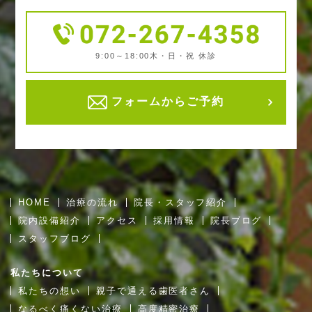
9:00～18:00
木・日・祝 休診
フォームからご予約
HOME
治療の流れ
院長・スタッフ紹介
院内設備紹介
アクセス
採用情報
院長ブログ
スタッフブログ
私たちについて
私たちの想い
親子で通える歯医者さん
なるべく痛くない治療
高度精密治療