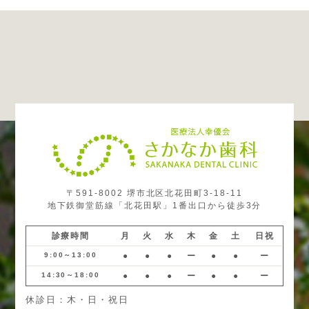
〒591-8002 堺市北区北花田町3-18-11
地下鉄御堂筋線「北花田駅」1番出口から徒歩3分
診療時間
月
火
水
木
金
土
日祝
9:00～13:00
●
●
●
ー
●
●
ー
14:30～18:00
●
●
●
ー
●
●
ー
休診日：木・日・祝日