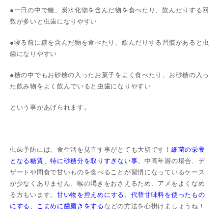
●一日の中で糖、炭水化物を含んだ物を食べたり、飲んだりする回
数が多いと虫歯になりやすい
●寝る前に糖を含んだ物を食べたり、飲んだりする習慣があると虫
歯になりやすい
●糖の中でもお砂糖の入ったお菓子をよく食べたり、お砂糖の入っ
た飲み物をよく飲んでいると虫歯になりやすい
という事があげられます。
虫歯予防には、食生活を見直す事がとても大切です！
細菌の栄養
となる糖質、特に砂糖分を取りすぎない事
。中高年層の場合、デ
ザートや間食で甘いものを食べることが習慣になっているケース
が少なくありません。喉の渇きをおさえるため、アメをよくなめ
る方もいます。
甘い物を控えめにする、代替甘味料を使ったもの
にする、こまめに歯磨きをする
などの方法を心掛けましょうね！