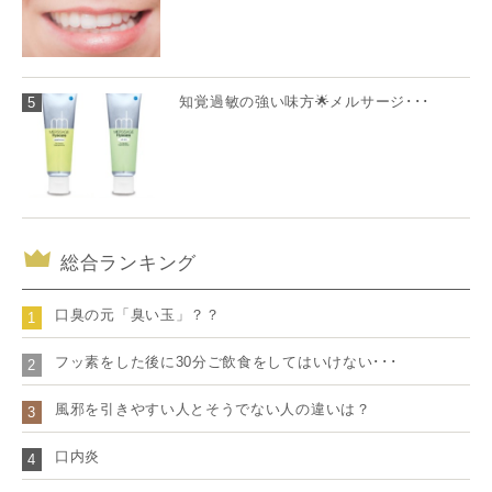
知覚過敏の強い味方🌟メルサージ･･･
5
総合ランキング
口臭の元「臭い玉」？？
1
フッ素をした後に30分ご飲食をしてはいけない･･･
2
風邪を引きやすい人とそうでない人の違いは？
3
口内炎
4