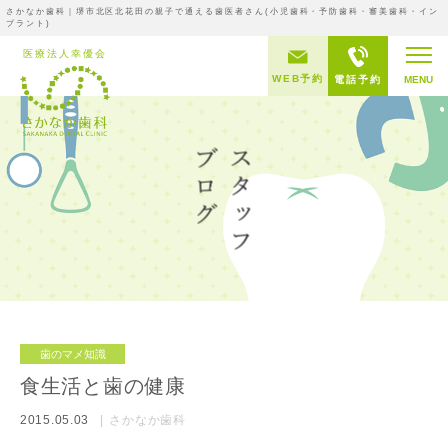
さかなか歯科｜堺市北区北花田の親子で通える歯医者さん(小児歯科・予防歯科・審美歯科・イン
プラント)
WEB予約
電話予約
MENU
歯のマメ知識
食生活と歯の健康
2015.05.03
さかなか歯科