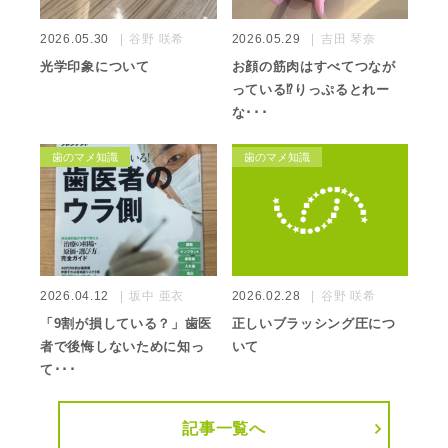
2026.05.30
谷野 咲希
2026.05.29
吉田 琴奈
光学印象について
お顔の筋肉はすべてつなが
っている⁉️りっぷるとれー
な･･･
歯のマメ知識
歯のマメ知識
2026.04.12
坂中 亜衣
2026.02.28
谷野 咲希
「9割が損している？」歯医
正しいブラッシング圧につ
者で後悔しないために知っ
いて
て･･･
記事一覧へ