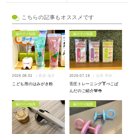
こちらの記事もオススメです
歯のマメ知識
歯のマメ知識
2026.08.01
梶原 端月
2026.07.18
吉田 琴奈
こども用のはみがき粉
舌圧トレーニング🏋️ぺこぱ
んだのご紹介🐼👅
歯のマメ知識
歯のマメ知識