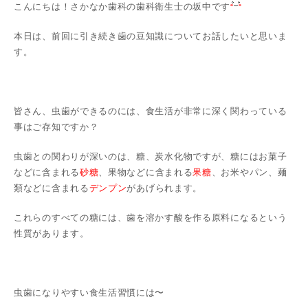
こんにちは！さかなか歯科の歯科衛生士の坂中です
本日は、前回に引き続き歯の豆知識についてお話したいと思いま
す。
皆さん、虫歯ができるのには、食生活が非常に深く関わっている
事はご存知ですか？
虫歯との関わりが深いのは、糖、炭水化物ですが、糖にはお菓子
などに含まれる
砂糖
、果物などに含まれる
果糖
、お米やパン、麺
類などに含まれる
デンプン
があげられます。
これらのすべての糖には、歯を溶かす酸を作る原料になるという
性質があります。
虫歯になりやすい食生活習慣には〜