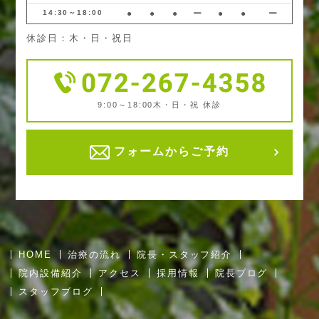
14:30～18:00
●
●
●
ー
●
●
ー
休診日：木・日・祝日
9:00～18:00
木・日・祝 休診
フォームからご予約
HOME
治療の流れ
院長・スタッフ紹介
院内設備紹介
アクセス
採用情報
院長ブログ
スタッフブログ