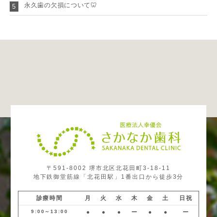
永久歯の欠損について🦷
5
〒591-8002 堺市北区北花田町3-18-11
地下鉄御堂筋線「北花田駅」1番出口から徒歩3分
診療時間
月
火
水
木
金
土
日祝
9:00～13:00
●
●
●
ー
●
●
ー