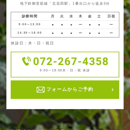
地下鉄御堂筋線「北花田駅」1番出口から徒歩3分
診療時間
月
火
水
木
金
土
日祝
9:00～13:00
●
●
●
ー
●
●
ー
14:30～18:00
●
●
●
ー
●
●
ー
休診日：木・日・祝日
9:00～18:00
木・日・祝 休診
フォームからご予約