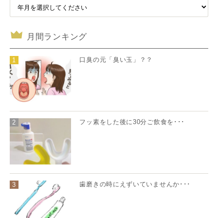
月間ランキング
口臭の元「臭い玉」？？
1
フッ素をした後に30分ご飲食を･･･
2
歯磨きの時にえずいていませんか･･･
3