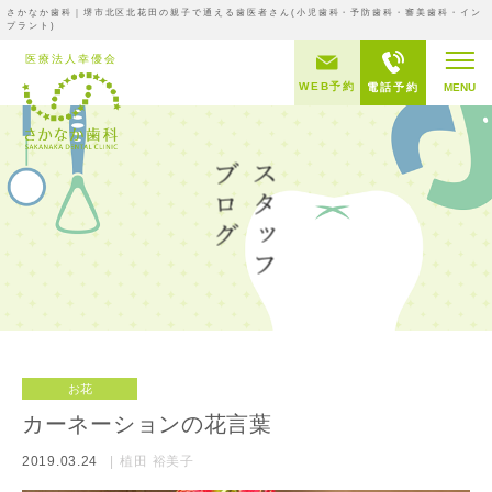
さかなか歯科｜堺市北区北花田の親子で通える歯医者さん(小児歯科・予防歯科・審美歯科・イン
プラント)
WEB予約
電話予約
MENU
お花
カーネーションの花言葉
2019.03.24
植田 裕美子