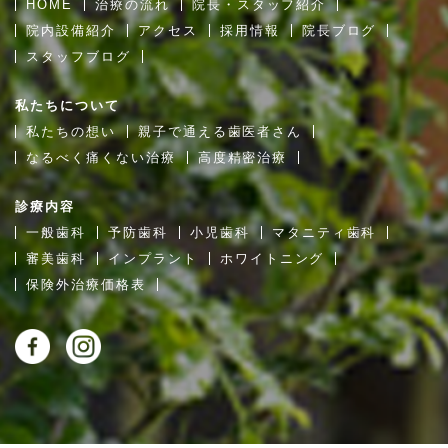
HOME
治療の流れ
院長・スタッフ紹介
院内設備紹介
アクセス
採用情報
院長ブログ
スタッフブログ
私たちについて
私たちの想い
親子で通える歯医者さん
なるべく痛くない治療
高度精密治療
診療内容
一般歯科
予防歯科
小児歯科
マタニティ歯科
審美歯科
インプラント
ホワイトニング
保険外治療価格表