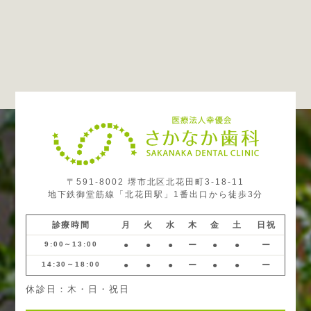
〒591-8002 堺市北区北花田町3-18-11
地下鉄御堂筋線「北花田駅」1番出口から徒歩3分
診療時間
月
火
水
木
金
土
日祝
9:00～13:00
●
●
●
ー
●
●
ー
14:30～18:00
●
●
●
ー
●
●
ー
休診日：木・日・祝日