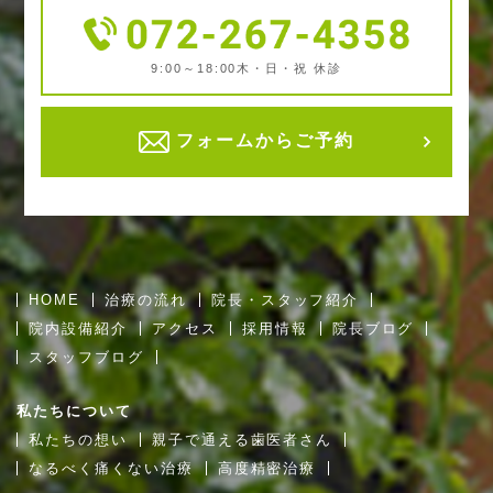
9:00～18:00
木・日・祝 休診
フォームからご予約
HOME
治療の流れ
院長・スタッフ紹介
院内設備紹介
アクセス
採用情報
院長ブログ
スタッフブログ
私たちについて
私たちの想い
親子で通える歯医者さん
なるべく痛くない治療
高度精密治療