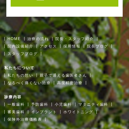
HOME
治療の流れ
院長・スタッフ紹介
院内設備紹介
アクセス
採用情報
院長ブログ
スタッフブログ
私たちについて
私たちの想い
親子で通える歯医者さん
なるべく痛くない治療
高度精密治療
診療内容
一般歯科
予防歯科
小児歯科
マタニティ歯科
審美歯科
インプラント
ホワイトニング
保険外治療価格表