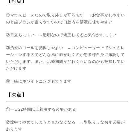
【利点】
①マウスピースなので取り外しが可能です →お食事がしやすい
のと歯ブラシが当てやすいので口腔内を清潔に保ちやすい
②目立ちにくい →透明なので矯正してると気付かれにくい
③治療のゴールを把握しやすい →コンピューター上でシュミレ
ーションするのでどんな風に歯が動くのか患者様自身に確認して
いただけます。また、治療期間がどれぐらいなのかも把握してい
ただけます
④一緒にホワイトニングもできます
【欠点】
①一日22時間以上着用する必要がある
②途中でやめてしまうと合わなくなる →型取りしなおす必要が
あります