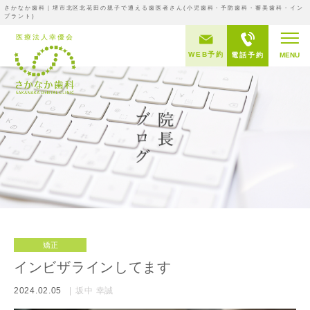
さかなか歯科｜堺市北区北花田の親子で通える歯医者さん(小児歯科・予防歯科・審美歯科・イン
プラント)
WEB予約
電話予約
MENU
矯正
インビザラインしてます
2024.02.05
坂中 幸誠