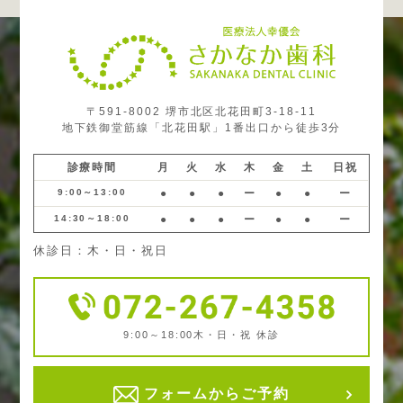
〒591-8002 堺市北区北花田町3-18-11
地下鉄御堂筋線「北花田駅」1番出口から徒歩3分
診療時間
月
火
水
木
金
土
日祝
9:00～13:00
●
●
●
ー
●
●
ー
14:30～18:00
●
●
●
ー
●
●
ー
休診日：木・日・祝日
9:00～18:00
木・日・祝 休診
フォームからご予約